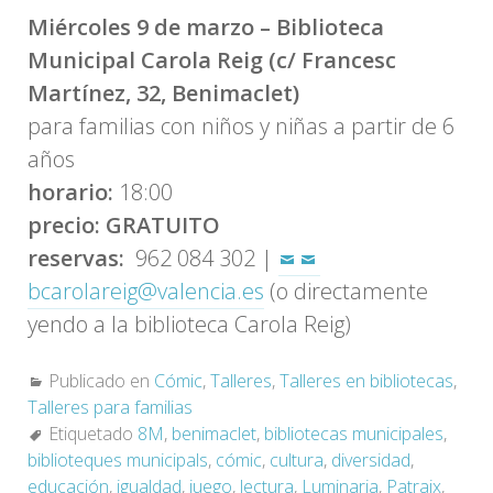
Miércoles 9 de marzo
– Biblioteca
Municipal Carola Reig (c/ Francesc
Martínez, 32, Benimaclet)
para familias con niños y niñas a partir de 6
años
horario:
18:00
precio: GRATUITO
reservas:
962 084 302 |
bcarolareig@valencia.es
(o directamente
yendo a la biblioteca Carola Reig)
Publicado en
Cómic
,
Talleres
,
Talleres en bibliotecas
,
Talleres para familias
Etiquetado
8M
,
benimaclet
,
bibliotecas municipales
,
biblioteques municipals
,
cómic
,
cultura
,
diversidad
,
educación
,
igualdad
,
juego
,
lectura
,
Luminaria
,
Patraix
,