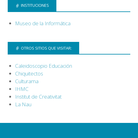
INSTITUCIONES
Museo de la Informática
OTROS SITIOS QUE VISITAR:
Caleidoscopio Educación
Chiquitectos
Culturama
IHMC
Institut de Creativitat
La Nau