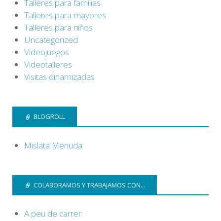
Talleres para familias
Talleres para mayores
Talleres para niños
Uncategorized
Videojuegos
Videotalleres
Visitas dinamizadas
BLOGROLL
Mislata Menuda
COLABORAMOS Y TRABAJAMOS CON...
A peu de carrer