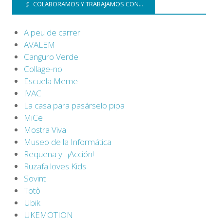
COLABORAMOS Y TRABAJAMOS CON...
A peu de carrer
AVALEM
Canguro Verde
Collage-no
Escuela Meme
IVAC
La casa para pasárselo pipa
MiCe
Mostra Viva
Museo de la Informática
Requena y…¡Acción!
Ruzafa loves Kids
Sovint
Totò
Ubik
UKEMOTION