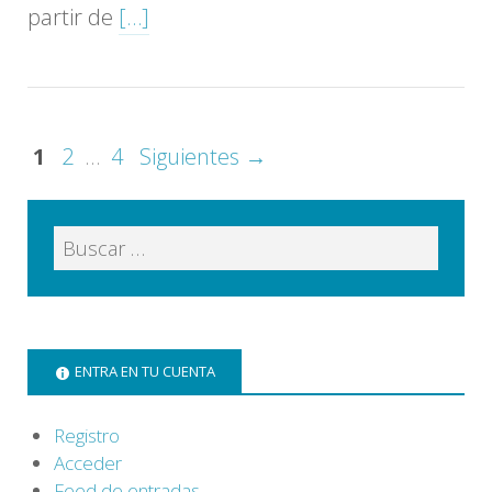
partir de
[…]
1
2
…
4
Siguientes →
ENTRA EN TU CUENTA
Registro
Acceder
Feed de entradas