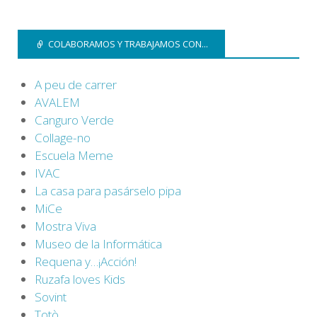
COLABORAMOS Y TRABAJAMOS CON...
A peu de carrer
AVALEM
Canguro Verde
Collage-no
Escuela Meme
IVAC
La casa para pasárselo pipa
MiCe
Mostra Viva
Museo de la Informática
Requena y…¡Acción!
Ruzafa loves Kids
Sovint
Totò