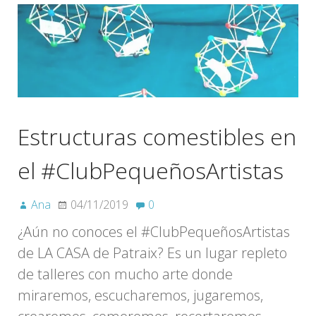
Estructuras comestibles en
el #ClubPequeñosArtistas
Ana
04/11/2019
0
¿Aún no conoces el #ClubPequeñosArtistas
de LA CASA de Patraix? Es un lugar repleto
de talleres con mucho arte donde
miraremos, escucharemos, jugaremos,