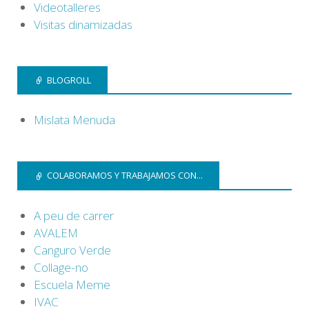
Videotalleres
Visitas dinamizadas
BLOGROLL
Mislata Menuda
COLABORAMOS Y TRABAJAMOS CON...
A peu de carrer
AVALEM
Canguro Verde
Collage-no
Escuela Meme
IVAC