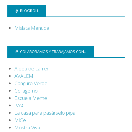
BLOGROLL
Mislata Menuda
COLABORAMOS Y TRABAJAMOS CON...
A peu de carrer
AVALEM
Canguro Verde
Collage-no
Escuela Meme
IVAC
La casa para pasárselo pipa
MiCe
Mostra Viva