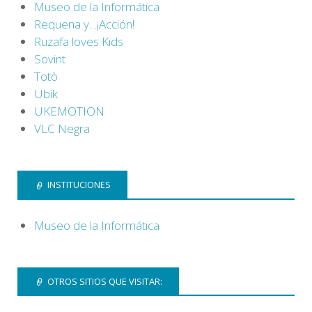
Museo de la Informática
Requena y…¡Acción!
Ruzafa loves Kids
Sovint
Totò
Ubik
UKEMOTION
VLC Negra
INSTITUCIONES
Museo de la Informática
OTROS SITIOS QUE VISITAR: