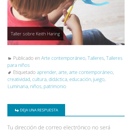
Taller sobre Keith Haring
Publicado en
Arte contemporáneo
,
Talleres
,
Talleres
para niños
Etiquetado
aprender
,
arte
,
arte contemporáneo
,
creatividad
,
cultura
,
didáctica
,
educación
,
juego
,
Luminaria
,
niños
,
patrimonio
DEJA UNA RESPUESTA
Tu dirección de correo electrónico no será