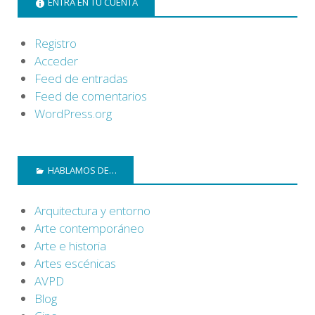
ENTRA EN TU CUENTA
Registro
Acceder
Feed de entradas
Feed de comentarios
WordPress.org
HABLAMOS DE…
Arquitectura y entorno
Arte contemporáneo
Arte e historia
Artes escénicas
AVPD
Blog