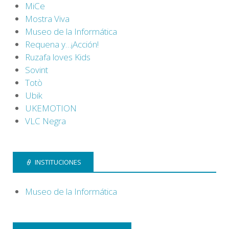
MiCe
Mostra Viva
Museo de la Informática
Requena y…¡Acción!
Ruzafa loves Kids
Sovint
Totò
Ubik
UKEMOTION
VLC Negra
INSTITUCIONES
Museo de la Informática