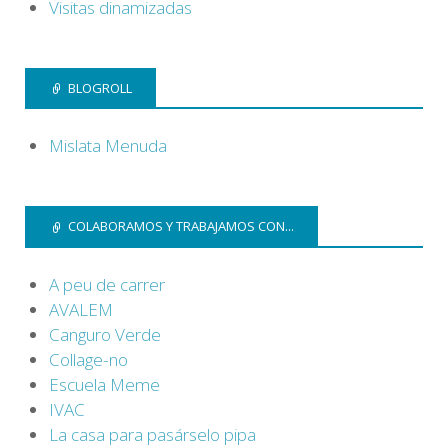
Visitas dinamizadas
BLOGROLL
Mislata Menuda
COLABORAMOS Y TRABAJAMOS CON...
A peu de carrer
AVALEM
Canguro Verde
Collage-no
Escuela Meme
IVAC
La casa para pasárselo pipa