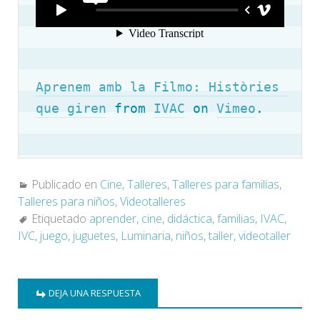
Aprenem amb la Filmo: Històries 
que giren
 from 
IVAC
 on 
Vimeo
.
Publicado en
Cine
,
Talleres
,
Talleres para familias
,
Talleres para niños
,
Videotalleres
Etiquetado
aprender
,
cine
,
didáctica
,
familias
,
IVAC
,
IVC
,
juego
,
juguetes
,
Luminaria
,
niños
,
taller
,
videotaller
DEJA UNA RESPUESTA