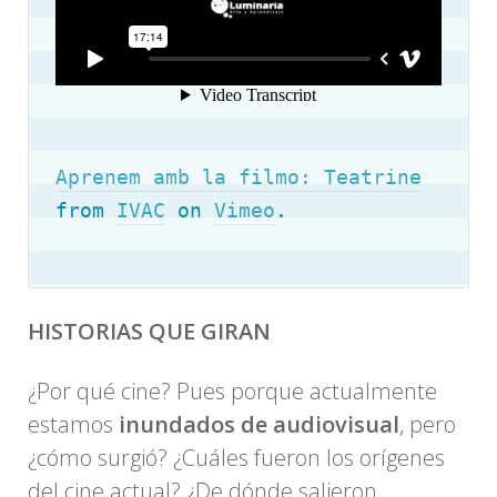
Aprenem amb la filmo: Teatrine
from 
IVAC
 on 
Vimeo
.
HISTORIAS QUE GIRAN
¿Por qué cine? Pues porque actualmente
estamos
inundados de audiovisual
, pero
¿cómo surgió? ¿Cuáles fueron los orígenes
del cine actual? ¿De dónde salieron