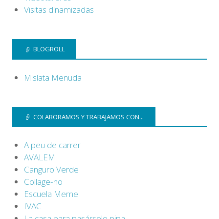
Visitas dinamizadas
BLOGROLL
Mislata Menuda
COLABORAMOS Y TRABAJAMOS CON...
A peu de carrer
AVALEM
Canguro Verde
Collage-no
Escuela Meme
IVAC
La casa para pasárselo pipa