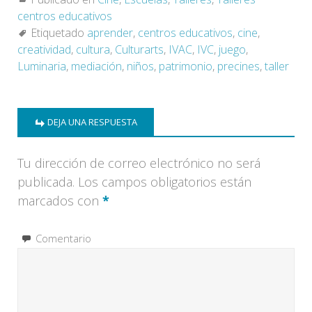
centros educativos
Etiquetado
aprender
,
centros educativos
,
cine
,
creatividad
,
cultura
,
Culturarts
,
IVAC
,
IVC
,
juego
,
Luminaria
,
mediación
,
niños
,
patrimonio
,
precines
,
taller
DEJA UNA RESPUESTA
Tu dirección de correo electrónico no será
publicada.
Los campos obligatorios están
marcados con
*
Comentario