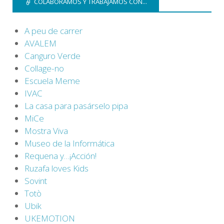
COLABORAMOS Y TRABAJAMOS CON...
A peu de carrer
AVALEM
Canguro Verde
Collage-no
Escuela Meme
IVAC
La casa para pasárselo pipa
MiCe
Mostra Viva
Museo de la Informática
Requena y…¡Acción!
Ruzafa loves Kids
Sovint
Totò
Ubik
UKEMOTION