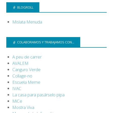
BLOGROLL
Mislata Menuda
COLABORAMOS Y TRABAJAMOS CON...
A peu de carrer
AVALEM
Canguro Verde
Collage-no
Escuela Meme
IVAC
La casa para pasárselo pipa
MiCe
Mostra Viva