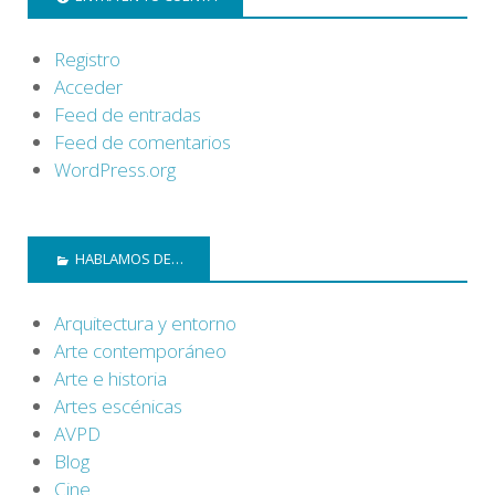
Registro
Acceder
Feed de entradas
Feed de comentarios
WordPress.org
HABLAMOS DE…
Arquitectura y entorno
Arte contemporáneo
Arte e historia
Artes escénicas
AVPD
Blog
Cine