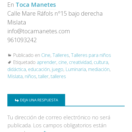
En
Toca Manetes
Calle Mare Ráfols nº15 bajo derecha
Mislata
info@tocamanetes.com
961093242
Publicado en
Cine
,
Talleres
,
Talleres para niños
Etiquetado
aprender
,
cine
,
creatividad
,
cultura
,
didáctica
,
educación
,
juego
,
Luminaria
,
mediación
,
Mislata
,
niños
,
taller
,
talleres
DEJA UNA RESPUESTA
Tu dirección de correo electrónico no será
publicada.
Los campos obligatorios están