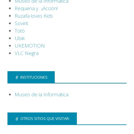
Museo de la Informática
Requena y…¡Acción!
Ruzafa loves Kids
Sovint
Totò
Ubik
UKEMOTION
VLC Negra
INSTITUCIONES
Museo de la Informática
OTROS SITIOS QUE VISITAR: