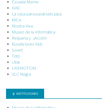
Escuela Meme
IVAC
La casa para pasárselo pipa
MiCe
Mostra Viva
Museo de la Informática
Requena y…¡Acción!
Ruzafa loves Kids
Sovint
Totò
Ubik
UKEMOTION
VLC Negra
INSTITUCIONES
Museo de la Informática