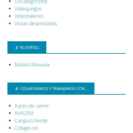
Uncategorized
Videojuegos
Videotalleres
Visitas dinamizadas
BLOGROLL
Mislata Menuda
COLABORAMOS Y TRABAJAMOS CON...
A peu de carrer
AVALEM
Canguro Verde
Collage-no