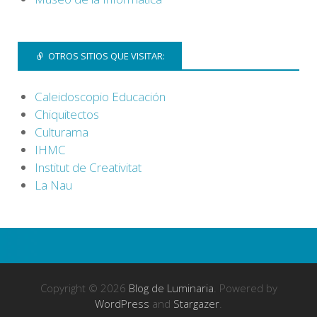
OTROS SITIOS QUE VISITAR:
Caleidoscopio Educación
Chiquitectos
Culturama
IHMC
Institut de Creativitat
La Nau
Copyright © 2026
Blog de Luminaria
. Powered by
WordPress
and
Stargazer
.