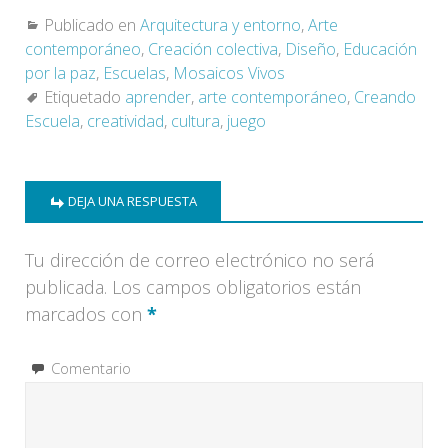
Publicado en
Arquitectura y entorno
,
Arte
contemporáneo
,
Creación colectiva
,
Diseño
,
Educación
por la paz
,
Escuelas
,
Mosaicos Vivos
Etiquetado
aprender
,
arte contemporáneo
,
Creando
Escuela
,
creatividad
,
cultura
,
juego
DEJA UNA RESPUESTA
Tu dirección de correo electrónico no será
publicada.
Los campos obligatorios están
marcados con
*
Comentario