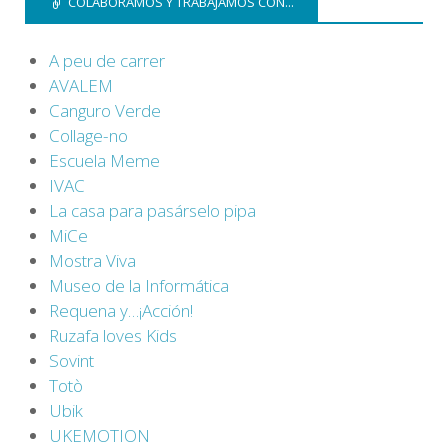
COLABORAMOS Y TRABAJAMOS CON...
A peu de carrer
AVALEM
Canguro Verde
Collage-no
Escuela Meme
IVAC
La casa para pasárselo pipa
MiCe
Mostra Viva
Museo de la Informática
Requena y…¡Acción!
Ruzafa loves Kids
Sovint
Totò
Ubik
UKEMOTION