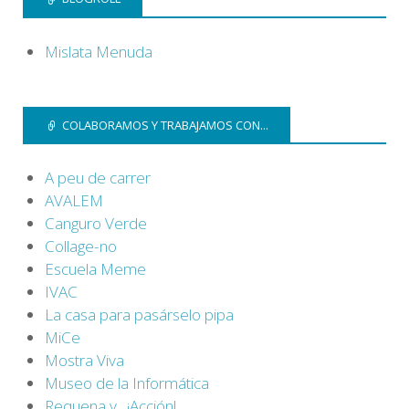
Mislata Menuda
COLABORAMOS Y TRABAJAMOS CON...
A peu de carrer
AVALEM
Canguro Verde
Collage-no
Escuela Meme
IVAC
La casa para pasárselo pipa
MiCe
Mostra Viva
Museo de la Informática
Requena y…¡Acción!