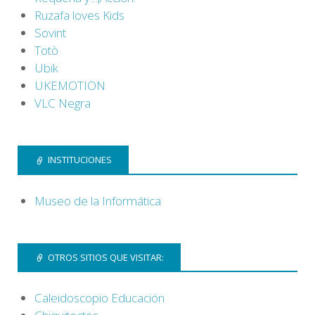
Ruzafa loves Kids
Sovint
Totò
Ubik
UKEMOTION
VLC Negra
INSTITUCIONES
Museo de la Informática
OTROS SITIOS QUE VISITAR:
Caleidoscopio Educación