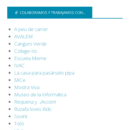
COLABORAMOS Y TRABAJAMOS CON...
A peu de carrer
AVALEM
Canguro Verde
Collage-no
Escuela Meme
IVAC
La casa para pasárselo pipa
MiCe
Mostra Viva
Museo de la Informática
Requena y…¡Acción!
Ruzafa loves Kids
Sovint
Totò