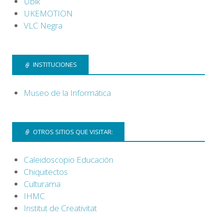
Ubik
UKEMOTION
VLC Negra
INSTITUCIONES
Museo de la Informática
OTROS SITIOS QUE VISITAR:
Caleidoscopio Educación
Chiquitectos
Culturama
IHMC
Institut de Creativitat